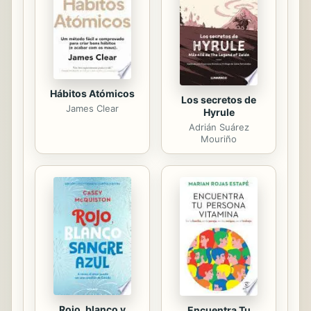
junto con su solución.
Hábitos Atómicos
Los secretos de
James Clear
Hyrule
Adrián Suárez
Mouriño
Rojo, blanco y
Encuentra Tu