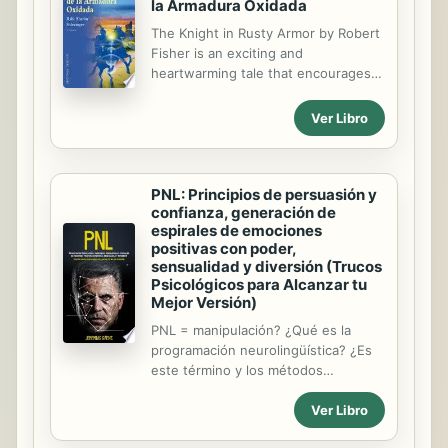
la Armadura Oxidada
The Knight in Rusty Armor by Robert
Fisher is an exciting and
heartwarming tale that encourages
introspection and rectification and
has become a true classic. The
Ver Libro
knight, archetype of the human soul,
will travel a path of self-rectification
and expansion of his consciousness
to free himself from the bonds of his
PNL: Principios de persuasión y
confianza, generación de
armor and thus return to the Source.
espirales de emociones
The wisdom conveyed in this book is
positivas con poder,
timeless and non-denominational, so
sensualidad y diversión (Trucos
it can be approached from an infinite
Psicológicos para Alcanzar tu
number of points of view. In the
Mejor Versión)
present work, Rabbi Aharon
PNL = manipulación? ¿Qué es la
Shlezinger makes a paraphrase of
programación neurolingüística? ¿Es
the original book based and
este término y los métodos
supported by the...
utilizados para manipularlo? Sí, es
Ver Libro
manipulación. Sin embargo, el factor
decisivo es cómo se usa la