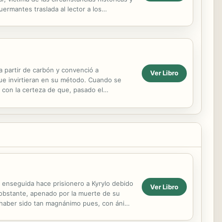
ermantes traslada al lector a los
.
a partir de carbón y convenció a
Ver Libro
ue invirtieran en su método. Cuando se
con la certeza de que, pasado el
a cárcel....
 enseguida hace prisionero a Kyrylo debido
Ver Libro
o obstante, apenado por la muerte de su
e haber sido tan magnánimo pues, con ánimo
ser...