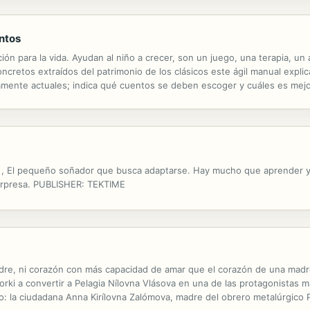
ntos
 para la vida. Ayudan al niño a crecer, son un juego, una terapia, un a
cretos extraídos del patrimonio de los clásicos este ágil manual explic
amente actuales; indica qué cuentos se deben escoger y cuáles es mejo
propio. Dos de los capítulos se dedican a los maestros y al uso ...
o , El pequeño soñador que busca adaptarse. Hay mucho que aprender y
sorpresa. PUBLISHER: TEKTIME
re, ni corazón con más capacidad de amar que el corazón de una madre
orki a convertir a Pelagia Nílovna Vlásova en una de las protagonistas má
: la ciudadana Anna Kirílovna Zalómova, madre del obrero metalúrgico Pi