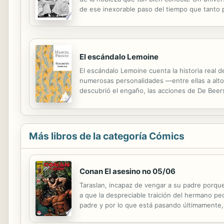
de ese inexorable paso del tiempo que tanto pr
ambientes en los que se movía la aristocracia 
El escándalo Lemoine
El escándalo Lemoine cuenta la historia real 
numerosas personalidades —entre ellas a alto
descubrió el engaño, las acciones de De Beer
escándalo, subirían de precio otra vez y él se
Más libros de la categoría Cómics
Conan El asesino no 05/06
Taraslan, incapaz de vengar a su padre porqu
a que la despreciable traición del hermano pe
padre y por lo que está pasando últimamente,
de escapar, Kyrylo vuelve a hacer otro pacto c