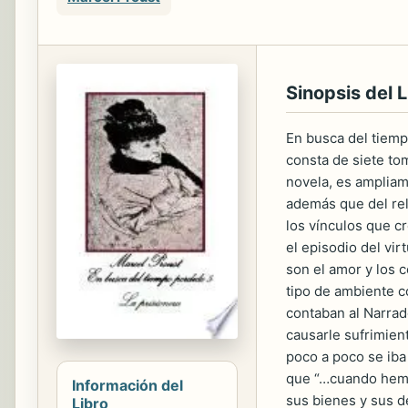
Sinopsis del L
En busca del tiemp
consta de siete to
novela, es ampliam
además que del rel
los vínculos que c
el episodio del vir
son el amor y los c
tipo de ambiente co
contaban al Narrad
causarle sufrimien
poco a poco se iba
que “…cuando hemos
Información del
sus bienes y sus d
Libro