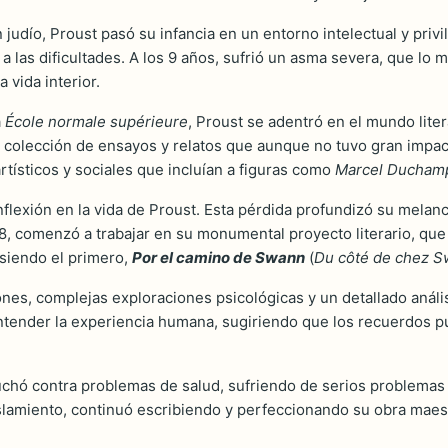
udío, Proust pasó su infancia en un entorno intelectual y privi
 a las dificultades. A los 9 años, sufrió un asma severa, que lo m
 vida interior.
a
École normale supérieure
, Proust se adentró en el mundo litera
a colección de ensayos y relatos que aunque no tuvo gran impact
rtísticos y sociales que incluían a figuras como
Marcel Ducham
lexión en la vida de Proust. Esta pérdida profundizó su melanco
908, comenzó a trabajar en su monumental proyecto literario, qu
 siendo el primero,
Por el camino de Swann
(
Du côté de chez 
iones, complejas exploraciones psicológicas y un detallado análi
ntender la experiencia humana, sugiriendo que los recuerdos 
chó contra problemas de salud, sufriendo de serios problemas re
slamiento, continuó escribiendo y perfeccionando su obra maest