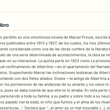
ibro
o perdido es una voluminosa novela de Marcel Proust, escrita du
mos publicados entre 1913 y 1927, de los cuales, los tres último
ente considerada como una de las obras cumbre de la literatura 
ato de una serie determinada de acontecimientos, la obra se in
rean en su interactuar. La quinta parte en 1923 como La prision
tual confinamiento de Albertina —en el apartamento del Narrador—
elos. Sospechando Marcel las inclinaciones lesbianas de Alberti
ntando con dos fieles aliados: Gisela —la amiga de Albertina a 
or los pormenores de las andanzas de su amante y los celos lo
to, pues se daba cuenta de que ella no lo amaba. En esta parte d
 pareciendo a toda su familia, a su padre y sobre todo a su neu
 pasado cierta edad, el niño que fuimos y el alma de los mue
esventuras…”. Declara que “…el amor es un mal incurable (…), 