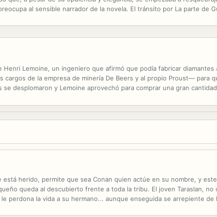
eocupa al sensible narrador de la novela. El tránsito por La parte de Gu
francesa, en un principio contrapuesta a la clase burguesa, pero con la..
de Henri Lemoine, un ingeniero que afirmó que podía fabricar diamantes 
s cargos de la empresa de minería De Beers y al propio Proust— para q
s se desplomaron y Lemoine aprovechó para comprar una gran cantidad 
 haría rico. Por supuesto, su acción fue descubierta y Lemoine acabó en l
e está herido, permite que sea Conan quien actúe en su nombre, y este
queño queda al descubierto frente a toda la tribu. El joven Taraslan, n
 le perdona la vida a su hermano... aunque enseguida se arrepiente d
on el demonio con el que está en tratos. Taraslan hace un esfuerzo por 