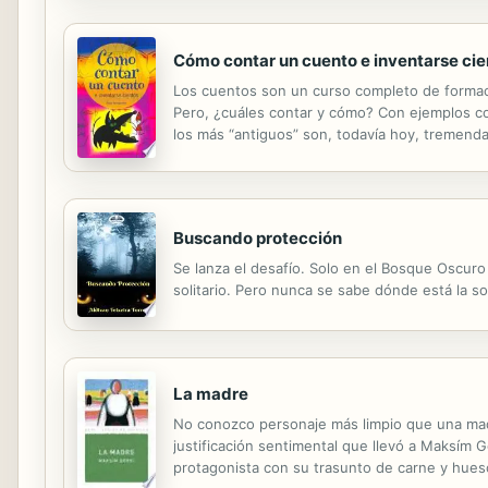
Cómo contar un cuento e inventarse cie
Los cuentos son un curso completo de formación
Pero, ¿cuáles contar y cómo? Con ejemplos con
los más “antiguos” son, todavía hoy, tremend
para cada niño y cómo lograr que cree el suyo 
Buscando protección
Se lanza el desafío. Solo en el Bosque Oscur
solitario. Pero nunca se sabe dónde está la 
La madre
No conozco personaje más limpio que una mad
justificación sentimental que llevó a Maksím G
protagonista con su trasunto de carne y hueso