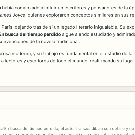
 había comenzado a influir en escritores y pensadores de la épo
James Joyce
, quienes exploraron conceptos similares en sus re
París, dejando tras de sí un legado literario inigualable. Su exp
En busca del tiempo perdido
sigue siendo estudiado y admirado
convenciones de la novela tradicional.
rosa moderna, y su trabajo es fundamental en el estudio de la l
 a lectores y escritores de todo el mundo, reafirmando su luga
lEn busca del tiempo perdido, el autor francés dibuja con detalle y de 
o que, a pesar de su opulencia y elegancia, se empezaba a resquebrajar,