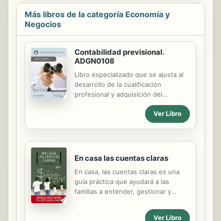
Más libros de la categoría Economía y
Negocios
Contabilidad previsional.
ADGN0108
Libro especializado que se ajusta al
desarrollo de la cualificación
profesional y adquisición del
certificado de profesionalidad
Ver Libro
"ADGN0108. FINANCIACIÓN DE
EMPRESAS". Manual imprescindible
para la formación y la capacitación,
que se basa en los principios de la
cualificación y dinamización del
En casa las cuentas claras
conocimiento, como premisas para la
En casa, las cuentas claras es una
mejora de la empleabilidad y eficacia
guía práctica que ayudará a las
para el desempeño del trabajo.
familias a entender, gestionar y
mejorar su economía para que se
asiente sobre bases más sólidas y
Ver Libro