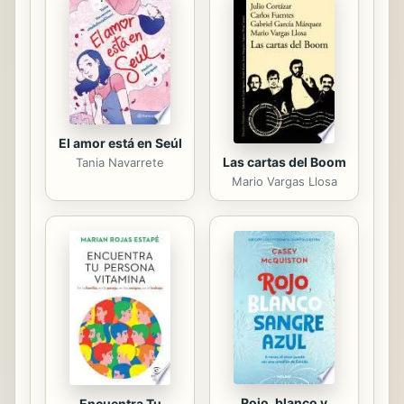
los montos de defraudación al
Estado. En efecto, la corrupción
tiene implicaciones más graves como
la violación de derechos
fundamentales, ineficiencias en la
ejecución de ...
El amor está en Seúl
Las cartas del Boom
Tania Navarrete
Mario Vargas Llosa
Rojo, blanco y
Encuentra Tu