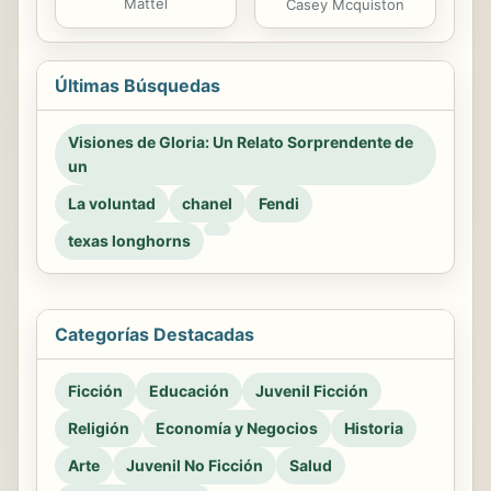
Mattel
Casey Mcquiston
Últimas Búsquedas
Visiones de Gloria: Un Relato Sorprendente de
un
La voluntad
chanel
Fendi
texas longhorns
Categorías Destacadas
Ficción
Educación
Juvenil Ficción
Religión
Economía y Negocios
Historia
Arte
Juvenil No Ficción
Salud