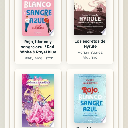
duda nos sorprende. No se entiende
que se pasen horas ante una
pantalla de televisión, un ordenador
o un teléfono ...
Los secretos de
Rojo, blanco y
Hyrule
sangre azul / Red,
White & Royal Blue
Adrián Suárez
Mouriño
Casey Mcquiston