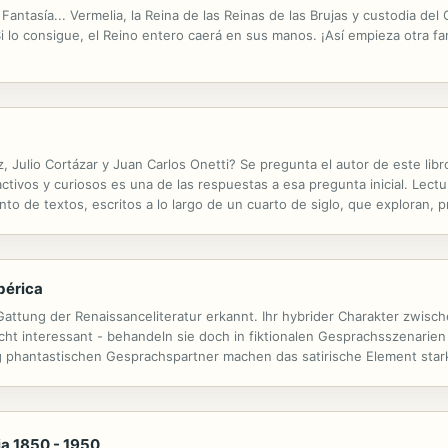
 Fantasía... Vermelia, la Reina de las Reinas de las Brujas y custodia d
 Si lo consigue, el Reino entero caerá en sus manos. ¡Así empieza otra f
Julio Cortázar y Juan Carlos Onetti? Se pregunta el autor de este libro
activos y curiosos es una de las respuestas a esa pregunta inicial. Lect
o de textos, escritos a lo largo de un cuarto de siglo, que exploran, p
búsquedas y hallazgos sobre el legado de tres de los escritores más d
Ibérica
Gattung der Renaissanceliteratur erkannt. Ihr hybrider Charakter zwisc
cht interessant - behandeln sie doch in fiktionalen Gesprachsszenari
fig phantastischen Gesprachspartner machen das satirische Element star
 In diesem Band werden sie in herausragenden Beispielen vorgestellt u
bia 1850 - 1950