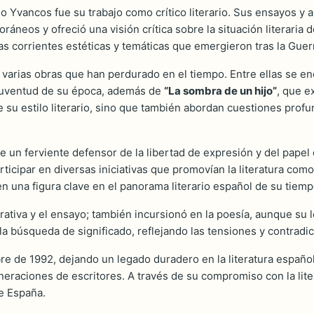
o Yvancos fue su trabajo como crítico literario. Sus ensayos y a
ráneos y ofreció una visión crítica sobre la situación literari
vas corrientes estéticas y temáticas que emergieron tras la Guer
 varias obras que han perdurado en el tiempo. Entre ellas se e
a juventud de su época, además de
“La sombra de un hijo”
, que e
e su estilo literario, sino que también abordan cuestiones pro
e un ferviente defensor de la libertad de expresión y del papel 
rticipar en diversas iniciativas que promovían la literatura com
 en una figura clave en el panorama literario español de su tiemp
arrativa y el ensayo; también incursionó en la poesía, aunque s
la búsqueda de significado, reflejando las tensiones y contradi
re de 1992, dejando un legado duradero en la literatura español
neraciones de escritores. A través de su compromiso con la lite
de España.