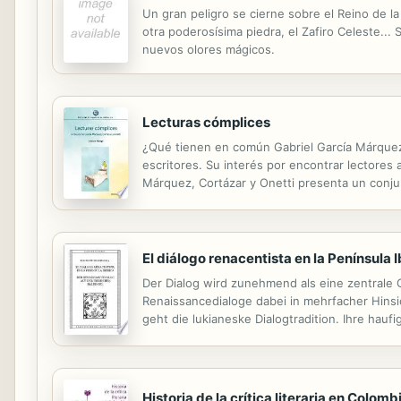
Un gran peligro se cierne sobre el Reino de la
otra poderosísima piedra, el Zafiro Celeste...
nuevos olores mágicos.
Lecturas cómplices
¿Qué tienen en común Gabriel García Márquez, 
escritores. Su interés por encontrar lectores 
Márquez, Cortázar y Onetti presenta un conjunt
sobre temas recurrentes y se enriquecen con 
El diálogo renacentista en la Península 
Der Dialog wird zunehmend als eine zentrale 
Renaissancedialoge dabei in mehrfacher Hinsi
geht die lukianeske Dialogtradition. Ihre hau
allerdings noch weitgehend ihrer Entdeckung.
Historia de la crítica literaria en Colom