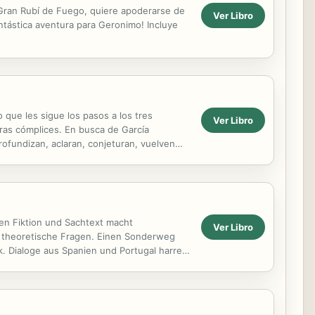
el Gran Rubí de Fuego, quiere apoderarse de
Ver Libro
antástica aventura para Geronimo! Incluye
 que les sigue los pasos a los tres
Ver Libro
uras cómplices. En busca de García
rofundizan, aclaran, conjeturan, vuelven
estacados...
hen Fiktion und Sachtext macht
Ver Libro
en theoretische Fragen. Einen Sonderweg
k. Dialoge aus Spanien und Portugal harren
nd fuer den katalanischen und...