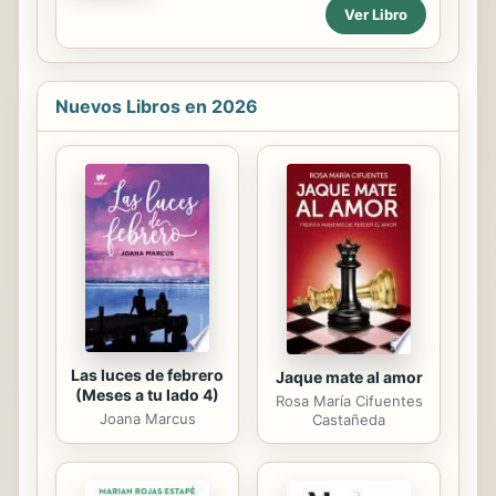
primera revista de ámbito regional
verdad? Pregunta todavía más
Ver Libro
que existió en nuestra tierra: ‘La
radical, ¿existe la verdad? Según los
Mancha’. Hoy lo recuperamos aquí...
filósofos, sí, aunque ninguno alcanzó
una solución terminante o última,
esto es, la verdad absoluta.
Nuevos Libros en 2026
Las luces de febrero
Jaque mate al amor
(Meses a tu lado 4)
Rosa María Cifuentes
Joana Marcus
Castañeda