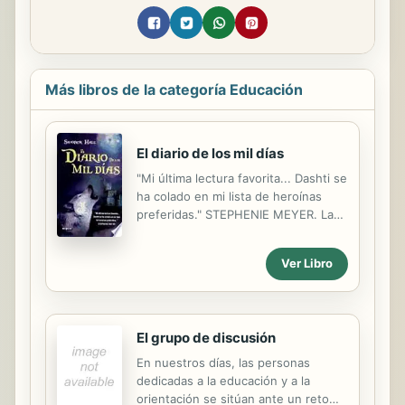
Más libros de la categoría Educación
El diario de los mil días
"Mi última lectura favorita... Dashti se
ha colado en mi lista de heroínas
preferidas." STEPHENIE MEYER. La
doncella Dashti y su señora lady
Saren son encerradas en una
Ver Libro
sombría torre. Lady Saren se niega a
casarse con el malvado lord Khasar
porque conoce algo terrible de él,
algo que solamente se descubre
El grupo de discusión
cuando el sol se pone y la luna lo
alumbra... Pero no solamente Saren
En nuestros días, las personas
guarda un secreto. También su
dedicadas a la educación y a la
doncella oculta algo.
orientación se sitúan ante un reto