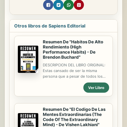
Otros libros de Sapiens Editorial
Resumen De "Habitos De Alto
Rendimiento (High
Performance Habits) - De
Brendon Buchard"
DESCRIPCION DEL LIBRO ORIGINAL:
Estas cansado de ser la misma
persona que a pesar de todos los
esfuerzos que hagas siempre
Ver Libro
terminas con resultados regulares.
Entonces mi estimado, usted como
muchos, es una persona promedio.
Este libro nos muestra cuales son los
Resumen De "El Codigo De Las
hábitos que debemos adoptar, si aún
Mentes Extraordinarias (The
no tenemos algunos de ellos como
Code Of The Extraordinary
parte de nuestros hábitos, para que
Mind) - De Vishen Lakhiani"