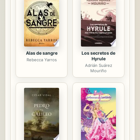
oriental de lo centros de energía y
su importancia para el bieestar físico
y mental, sino también es una guía
ráctica de ejercicios para activar
estos centrosde energía.
Alas de sangre
Los secretos de
Hyrule
Rebecca Yarros
Adrián Suárez
Mouriño