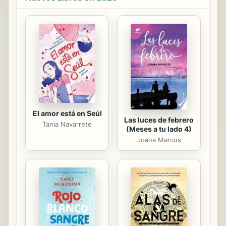
reconocen por sus auras y aureolas.
Se reconocen por su linaje y textura.
Se reconocen porque desplazan
montañas persistiendo. Arte es el
héroe del mundo, el que de antaño
sin alas desfigura. Será de línea
difusa y de trazo...
El amor está en Seúl
Las luces de febrero
Tania Navarrete
(Meses a tu lado 4)
Joana Marcus