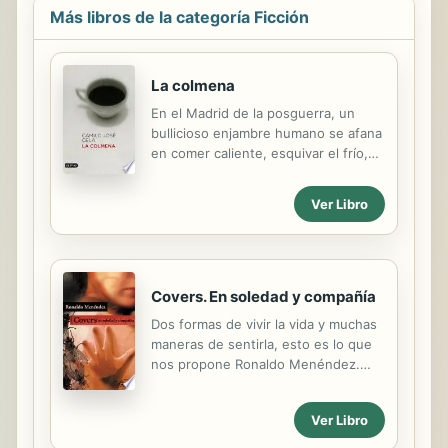
Más libros de la categoría Ficción
La colmena
En el Madrid de la posguerra, un
bullicioso enjambre humano se afana
en comer caliente, esquivar el frío,
saciar el deseo sexual, librarse de la
tuberculosis, matar el tiempo..., ir
Ver Libro
tirando. Seguramente la obra más
valiosa de Cela. Un testimonio fiel de
la vida cotidiana en las calles, cafés y
alcobas del Madrid de 1943, pero
también una amarga crónica
Covers. En soledad y compañía
existencial.
Dos formas de vivir la vida y muchas
maneras de sentirla, esto es lo que
nos propone Ronaldo Menéndez.
Porque vivir en soledad y compañía
es sentir el sexo, el amor, el
Ver Libro
sufrimiento, en una palabra, la vida.
Y una vez más, con gran maestría en