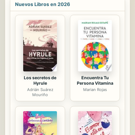
Nuevos Libros en 2026
investigar. Lo que experimenta allí
basta para cambiar su vida para
siempre. La joven Apryl llega a
Barrington House procedente de
Estados Unidos. Ha heredado un
apartamento de su misteriosa tía
abuela Lillian, fallecida en extrañas
circunstancias. Se rumorea que
Lillian estaba loca. Pero su diario...
Los secretos de
Encuentra Tu
Hyrule
Persona Vitamina
Adrián Suárez
Marian Rojas
Mouriño